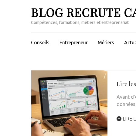
Aller
BLOG RECRUTE C
au
contenu
Compétences, formations, métiers et entreprenariat
(Pressez
Entrée)
Conseils
Entrepreneur
Métiers
Actua
Lire le
Avant d’
données 
LIRE L