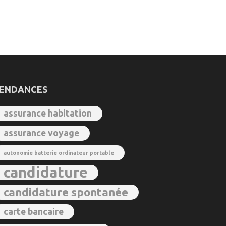
ENDANCES
assurance habitation
assurance voyage
autonomie batterie ordinateur portable
candidature
candidature spontanée
carte bancaire