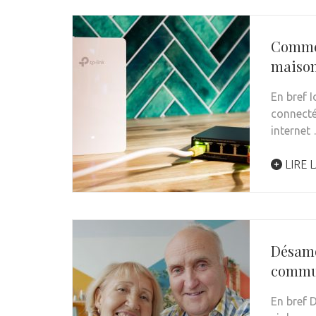
Commen
maison
En bref 
connectée
internet
LIRE L
Désamo
commun
En bref D