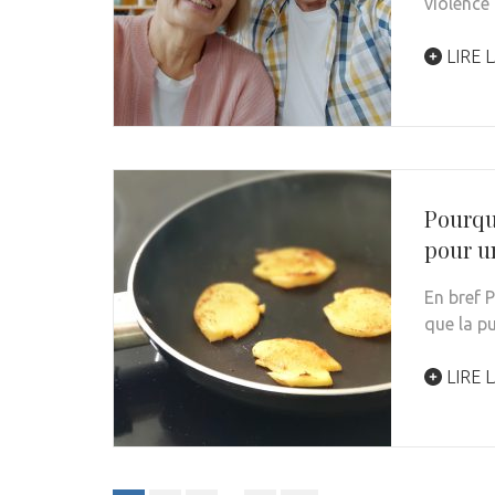
violence 
LIRE L
Pourqu
pour u
En bref P
que la p
LIRE L