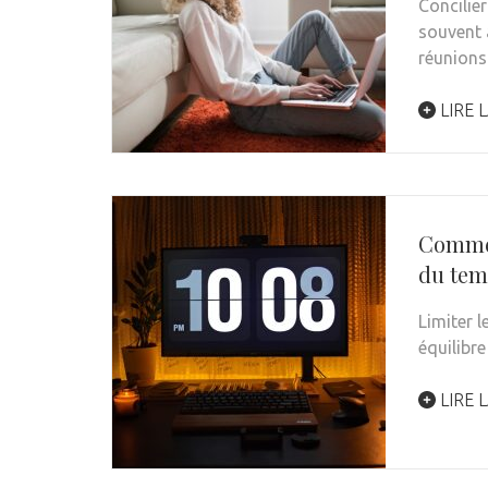
Concilie
souvent 
réunions
LIRE L
Commen
du tem
Limiter l
équilibre
LIRE L