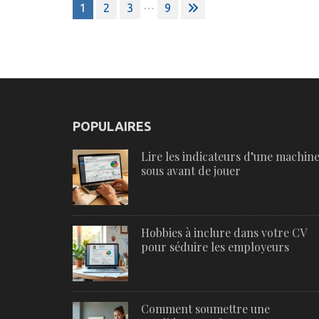
Pagination
…
1
2
3
9
des
publications
POPULAIRES
Lire les indicateurs d’une machine
sous avant de jouer
Hobbies à inclure dans votre CV
pour séduire les employeurs
Comment soumettre une