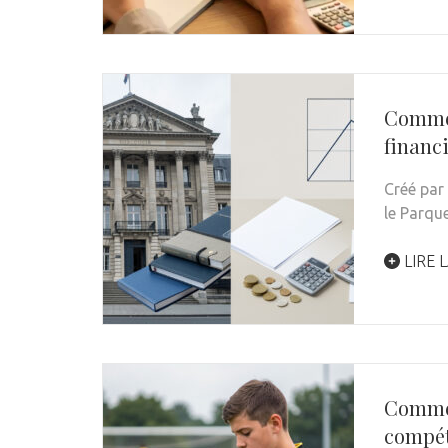
Commen
financ
Créé par
le Parqu
LIRE L
Commen
compét