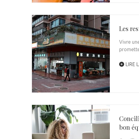
Les re
Vivre un
promette
LIRE L
Concili
bon éq