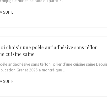
conjugale Hurler, se taire ou partir ? …
A SUITE
oi choisir une poêle antiadhésive sans téflon
ne cuisine saine
oêle antiadhésive sans téflon : pilier d’une cuisine saine Depui
ublication Grenat 2025 a montré que …
A SUITE