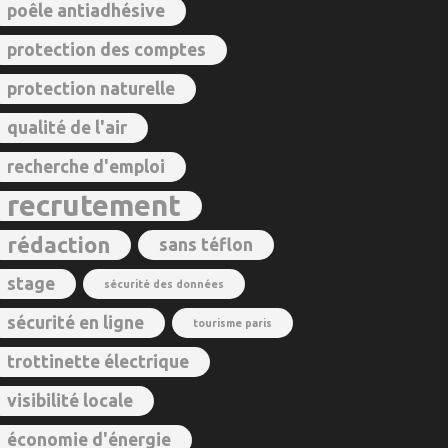
poêle antiadhésive
protection des comptes
protection naturelle
qualité de l'air
recherche d'emploi
recrutement
rédaction
sans téflon
stage
sécurité des données
sécurité en ligne
tourisme paris
trottinette électrique
visibilité locale
économie d'énergie