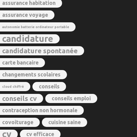
assurance habitation
assurance voyage
autonomie batterie ordinateur portable
candidature
candidature spontanée
carte bancaire
changements scolaires
conseils
cloud chiffré
conseils cv
conseils emploi
contraception non hormonale
covoiturage
cuisine saine
cv
cv efficace