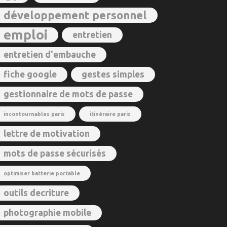
développement personnel
emploi
entretien
entretien d'embauche
fiche google
gestes simples
gestionnaire de mots de passe
incontournables paris
itinéraire paris
lettre de motivation
mots de passe sécurisés
optimiser batterie portable
outils decriture
photographie mobile