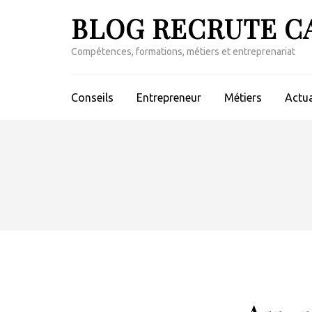
Aller
BLOG RECRUTE C
au
contenu
Compétences, formations, métiers et entreprenariat
(Pressez
Entrée)
Conseils
Entrepreneur
Métiers
Actua