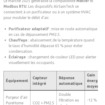
Le marché 2025 généralise la compatibilité
Matter
et
Modbus RTU
. Les dispositifs AirSainTech se
connectent à un purificateur ou à un système HVAC
pour moduler le débit d’air.
Purificateur adaptatif
: mise en route automatique
en cas de dépassement PM2.5.
Chauffage
: abaissement de la température quand
le taux d’humidité dépasse 65 % pour éviter
condensation.
Éclairage
: changement de couleur LED pour alerter
visuellement les occupants.
Gain
Capteur
Réponse
Équipement
énergéti
intégré
automatique
moyen
Double
Purgeur d’air
filtration au
-12 %
PureHome
CO2 + PM2.5