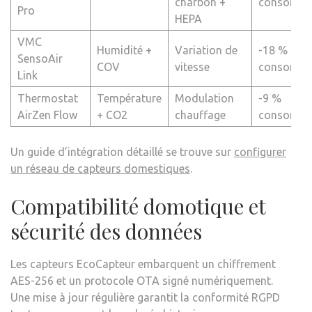
charbon +
consomma
Pro
HEPA
VMC
Humidité +
Variation de
-18 %
SensoAir
COV
vitesse
consomma
Link
Thermostat
Température
Modulation
-9 %
AirZen Flow
+ CO2
chauffage
consomma
Un guide d’intégration détaillé se trouve sur
configurer
un réseau de capteurs domestiques
.
Compatibilité domotique et
sécurité des données
Les capteurs EcoCapteur embarquent un chiffrement
AES-256 et un protocole OTA signé numériquement.
Une mise à jour régulière garantit la conformité RGPD