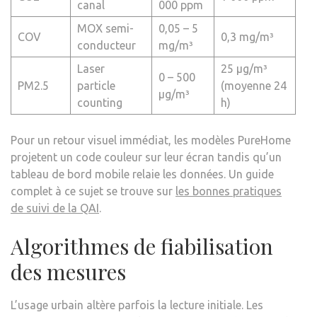
canal
000 ppm
MOX semi-
0,05 – 5
COV
0,3 mg/m³
conducteur
mg/m³
Laser
25 µg/m³
0 – 500
PM2.5
particle
(moyenne 24
µg/m³
counting
h)
Pour un retour visuel immédiat, les modèles PureHome
projetent un code couleur sur leur écran tandis qu’un
tableau de bord mobile relaie les données. Un guide
complet à ce sujet se trouve sur
les bonnes pratiques
de suivi de la QAI
.
Algorithmes de fiabilisation
des mesures
L’usage urbain altère parfois la lecture initiale. Les