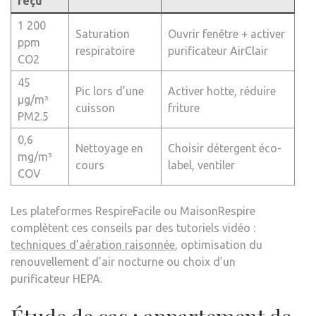
reçu
1 200
Saturation
Ouvrir fenêtre + activer
ppm
respiratoire
purificateur AirClair
CO2
45
Pic lors d’une
Activer hotte, réduire
µg/m³
cuisson
friture
PM2.5
0,6
Nettoyage en
Choisir détergent éco-
mg/m³
cours
label, ventiler
COV
Les plateformes RespireFacile ou MaisonRespire
complètent ces conseils par des tutoriels vidéo :
techniques d’aération raisonnée
, optimisation du
renouvellement d’air nocturne ou choix d’un
purificateur HEPA.