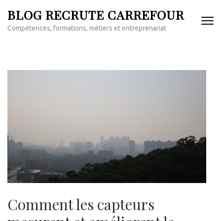
Aller
BLOG RECRUTE CARREFOUR
au
Compétences, formations, métiers et entreprenariat
contenu
(Pressez
Entrée)
Comment les capteurs