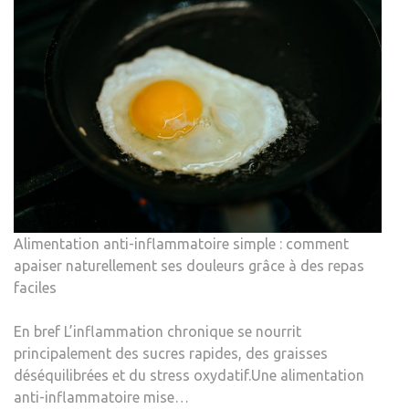
Alimentation anti-inflammatoire simple : comment
apaiser naturellement ses douleurs grâce à des repas
faciles
En bref L’inflammation chronique se nourrit
principalement des sucres rapides, des graisses
déséquilibrées et du stress oxydatif.Une alimentation
anti-inflammatoire mise…