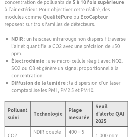
concentration de polluants de
5 à 10 fois supérieure
à l’air extérieur. Pour objectiver cette réalité, des
modules comme
QualitéPure
ou
EcoCapteur
reposent sur trois familles de détecteurs.
NDIR
: un faisceau infrarouge non dispersif traverse
l’air et quantifie le CO2 avec une précision de ±50
ppm.
Électrochimie
: une micro-cellule réagit avec NO2,
SO2 ou O3 et génère un signal proportionnel à la
concentration.
Diffusion de la lumière
: la dispersion d’un laser
comptabilise les PM1, PM2.5 et PM10.
Seuil
Polluant
Plage
Technologie
d’alerte QAI
suivi
mesurée
2025
NDIR double
400 – 5
CO2
1 000 ppm