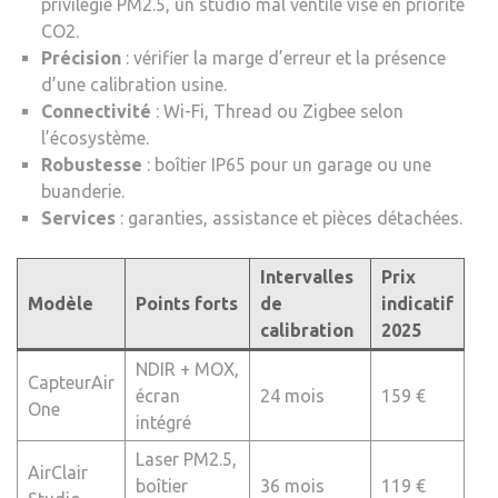
privilégie PM2.5, un studio mal ventilé vise en priorité
CO2.
Précision
: vérifier la marge d’erreur et la présence
d’une calibration usine.
Connectivité
: Wi-Fi, Thread ou Zigbee selon
l’écosystème.
Robustesse
: boîtier IP65 pour un garage ou une
buanderie.
Services
: garanties, assistance et pièces détachées.
Intervalles
Prix
Modèle
Points forts
de
indicatif
calibration
2025
NDIR + MOX,
CapteurAir
écran
24 mois
159 €
One
intégré
Laser PM2.5,
AirClair
boîtier
36 mois
119 €