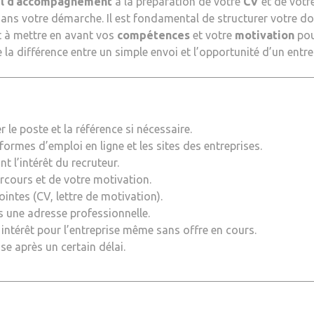
l d’accompagnement
à la préparation de votre
CV
et de votr
f dans votre démarche. Il est fondamental de structurer votre do
et à mettre en avant vos
compétences
et votre
motivation
pou
la différence entre un simple envoi et l’opportunité d’un entre
r le poste et la référence si nécessaire.
teformes d’emploi en ligne et les sites des entreprises.
nt l’intérêt du recruteur.
rcours et de votre motivation.
ointes (CV, lettre de motivation).
s une adresse professionnelle.
 intérêt pour l’entreprise même sans offre en cours.
se après un certain délai.