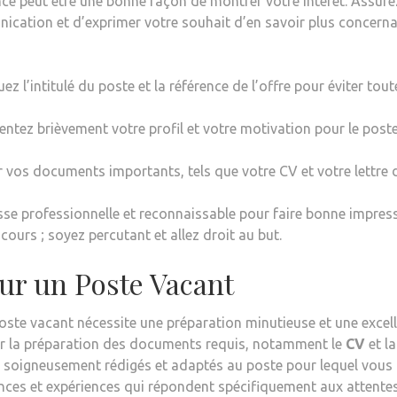
ce peut être une bonne façon de montrer votre intérêt. Assure
ication et d’exprimer votre souhait d’en savoir plus concern
ez l’intitulé du poste et la référence de l’offre pour éviter tout
entez brièvement votre profil et votre motivation pour le poste
 vos documents importants, tels que votre CV et votre lettre 
sse professionnelle et reconnaissable pour faire bonne impress
cours ; soyez percutant et allez droit au but.
ur un Poste Vacant
ste vacant nécessite une préparation minutieuse et une excel
ar la préparation des documents requis, notamment le
CV
et la
re soigneusement rédigés et adaptés au poste pour lequel vous
ences et expériences qui répondent spécifiquement aux attente