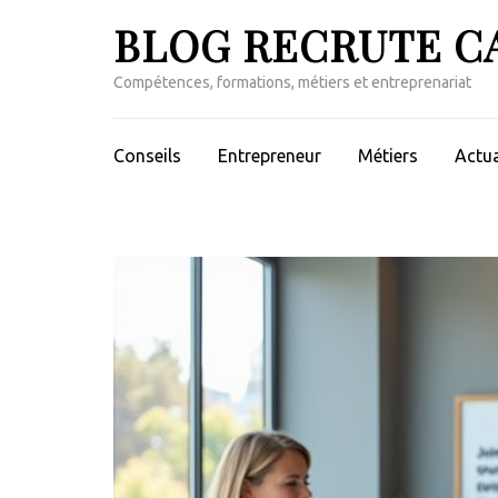
Aller
BLOG RECRUTE C
au
contenu
Compétences, formations, métiers et entreprenariat
(Pressez
Entrée)
Conseils
Entrepreneur
Métiers
Actua