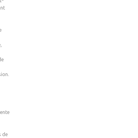
z-
ant
e
,
de
ion.
lente
s de