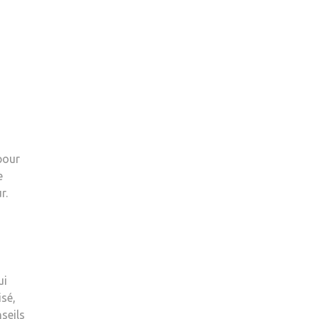
pour
e
r.
ui
sé,
seils