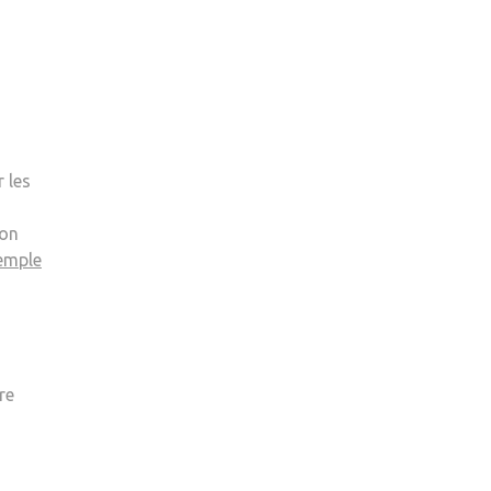
 les
ion
xemple
re