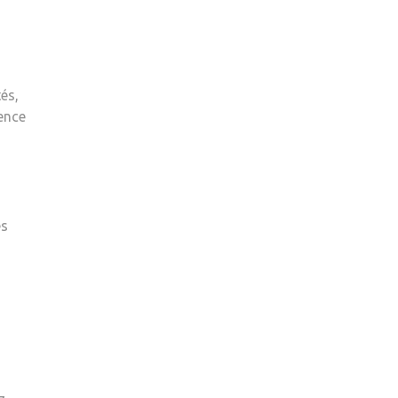
és,
ence
es