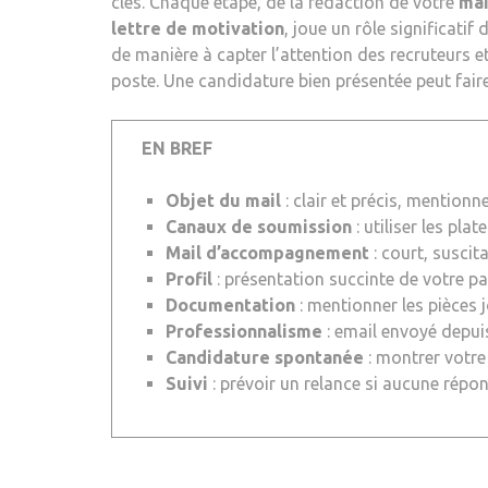
clés. Chaque étape, de la rédaction de votre
mai
lettre de motivation
, joue un rôle significati
de manière à capter l’attention des recruteurs 
poste. Une candidature bien présentée peut faire 
EN BREF
Objet du mail
: clair et précis, mentionne
Canaux de soumission
: utiliser les pla
Mail d’accompagnement
: court, suscita
Profil
: présentation succinte de votre pa
Documentation
: mentionner les pièces j
Professionnalisme
: email envoyé depui
Candidature spontanée
: montrer votre
Suivi
: prévoir un relance si aucune répon