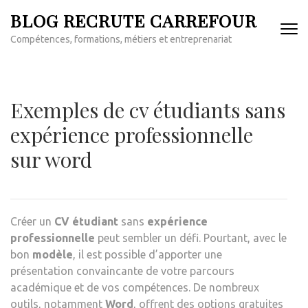
Aller
BLOG RECRUTE CARREFOUR
au
Compétences, formations, métiers et entreprenariat
contenu
(Pressez
Entrée)
Exemples de cv étudiants sans
expérience professionnelle
sur word
Créer un
CV étudiant
sans
expérience
professionnelle
peut sembler un défi. Pourtant, avec le
bon
modèle
, il est possible d’apporter une
présentation convaincante de votre parcours
académique et de vos compétences. De nombreux
outils, notamment
Word
, offrent des options gratuites