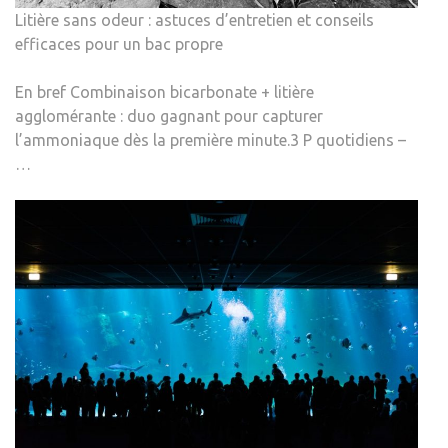
Litière sans odeur : astuces d’entretien et conseils
efficaces pour un bac propre
En bref Combinaison bicarbonate + litière
agglomérante : duo gagnant pour capturer
l’ammoniaque dès la première minute.3 P quotidiens –
…