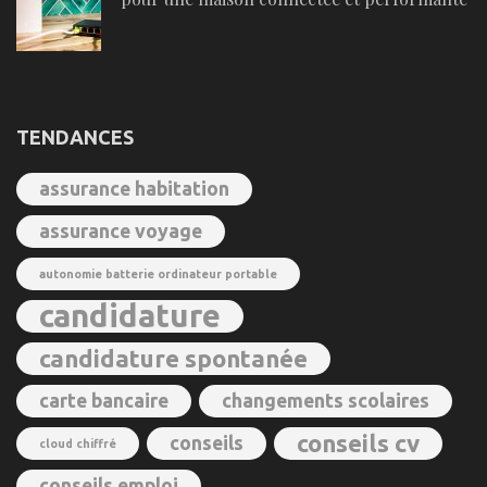
TENDANCES
assurance habitation
assurance voyage
autonomie batterie ordinateur portable
candidature
candidature spontanée
carte bancaire
changements scolaires
conseils cv
conseils
cloud chiffré
conseils emploi