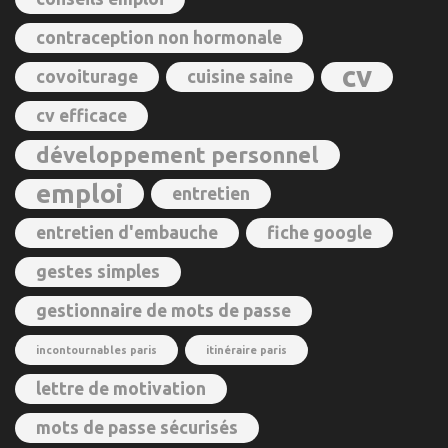
contraception non hormonale
cv
covoiturage
cuisine saine
cv efficace
développement personnel
emploi
entretien
entretien d'embauche
fiche google
gestes simples
gestionnaire de mots de passe
incontournables paris
itinéraire paris
lettre de motivation
mots de passe sécurisés