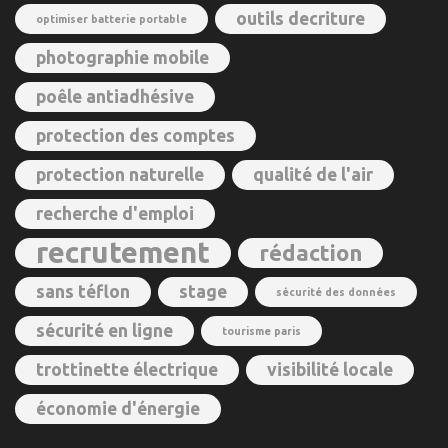
outils decriture
optimiser batterie portable
photographie mobile
poêle antiadhésive
protection des comptes
protection naturelle
qualité de l'air
recherche d'emploi
recrutement
rédaction
sans téflon
stage
sécurité des données
sécurité en ligne
tourisme paris
trottinette électrique
visibilité locale
économie d'énergie