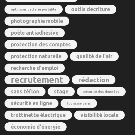
outils decriture
optimiser batterie portable
photographie mobile
poêle antiadhésive
protection des comptes
protection naturelle
qualité de l'air
recherche d'emploi
recrutement
rédaction
sans téflon
stage
sécurité des données
sécurité en ligne
tourisme paris
trottinette électrique
visibilité locale
économie d'énergie