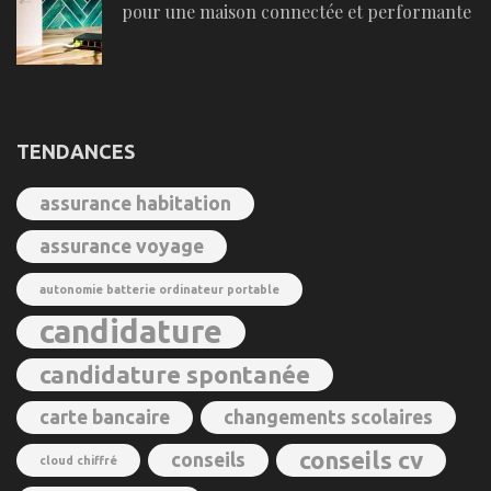
pour une maison connectée et performante
TENDANCES
assurance habitation
assurance voyage
autonomie batterie ordinateur portable
candidature
candidature spontanée
carte bancaire
changements scolaires
conseils cv
conseils
cloud chiffré