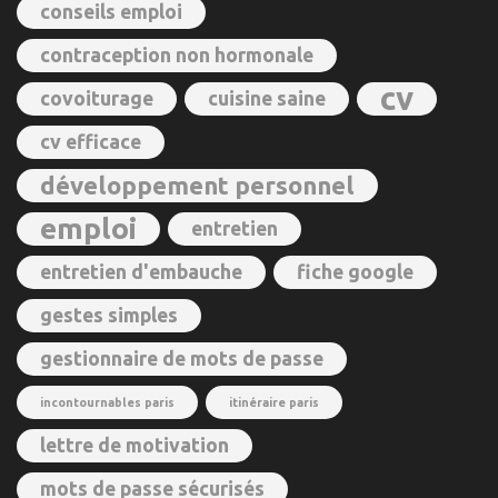
conseils emploi
contraception non hormonale
cv
covoiturage
cuisine saine
cv efficace
développement personnel
emploi
entretien
entretien d'embauche
fiche google
gestes simples
gestionnaire de mots de passe
incontournables paris
itinéraire paris
lettre de motivation
mots de passe sécurisés