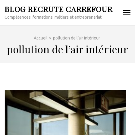
Aller
BLOG RECRUTE CARREFOUR
au
Compétences, formations, métiers et entreprenariat
contenu
(Pressez
Entrée)
Accueil
>
pollution de l’air intérieur
pollution de l’air intérieur