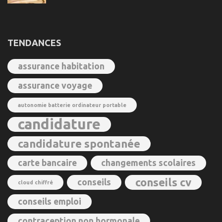
TENDANCES
assurance habitation
assurance voyage
autonomie batterie ordinateur portable
candidature
candidature spontanée
carte bancaire
changements scolaires
conseils cv
conseils
cloud chiffré
conseils emploi
contraception non hormonale