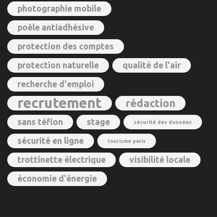
photographie mobile
poêle antiadhésive
protection des comptes
protection naturelle
qualité de l'air
recherche d'emploi
recrutement
rédaction
sans téflon
stage
sécurité des données
sécurité en ligne
tourisme paris
trottinette électrique
visibilité locale
économie d'énergie