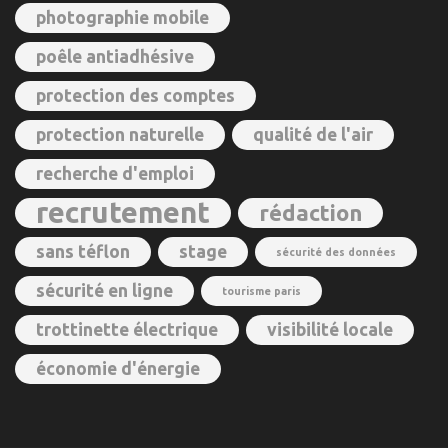
photographie mobile
poêle antiadhésive
protection des comptes
protection naturelle
qualité de l'air
recherche d'emploi
recrutement
rédaction
sans téflon
stage
sécurité des données
sécurité en ligne
tourisme paris
trottinette électrique
visibilité locale
économie d'énergie