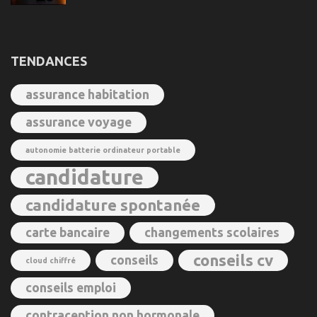
TENDANCES
assurance habitation
assurance voyage
autonomie batterie ordinateur portable
candidature
candidature spontanée
carte bancaire
changements scolaires
conseils cv
conseils
cloud chiffré
conseils emploi
contraception non hormonale