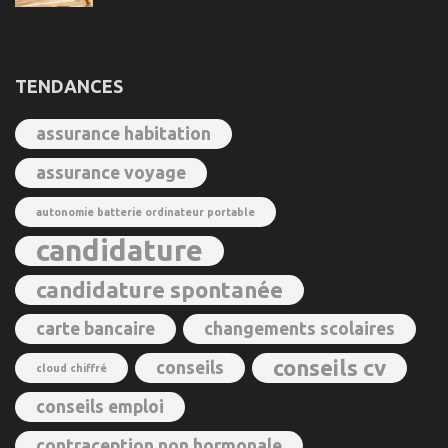
TENDANCES
assurance habitation
assurance voyage
autonomie batterie ordinateur portable
candidature
candidature spontanée
carte bancaire
changements scolaires
conseils cv
conseils
cloud chiffré
conseils emploi
contraception non hormonale