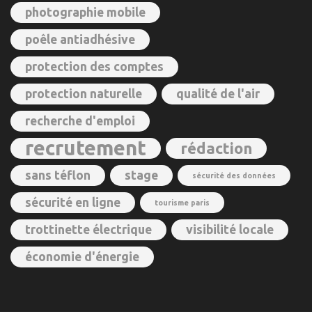
photographie mobile
poêle antiadhésive
protection des comptes
protection naturelle
qualité de l'air
recherche d'emploi
recrutement
rédaction
sans téflon
stage
sécurité des données
sécurité en ligne
tourisme paris
trottinette électrique
visibilité locale
économie d'énergie