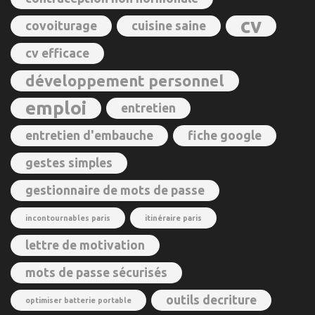
cv
covoiturage
cuisine saine
cv efficace
développement personnel
emploi
entretien
entretien d'embauche
fiche google
gestes simples
gestionnaire de mots de passe
incontournables paris
itinéraire paris
lettre de motivation
mots de passe sécurisés
outils decriture
optimiser batterie portable