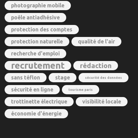
photographie mobile
poêle antiadhésive
protection des comptes
protection naturelle
qualité de l'air
recherche d'emploi
recrutement
rédaction
sans téflon
stage
sécurité des données
sécurité en ligne
tourisme paris
trottinette électrique
visibilité locale
économie d'énergie