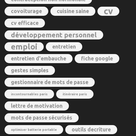
cv
covoiturage
cuisine saine
cv efficace
développement personnel
emploi
entretien
entretien d'embauche
fiche google
gestes simples
gestionnaire de mots de passe
incontournables paris
itinéraire paris
lettre de motivation
mots de passe sécurisés
outils decriture
optimiser batterie portable