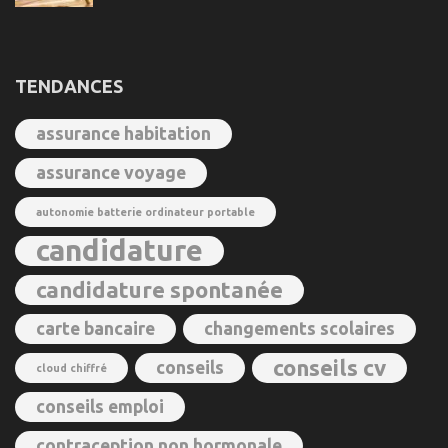
TENDANCES
assurance habitation
assurance voyage
autonomie batterie ordinateur portable
candidature
candidature spontanée
carte bancaire
changements scolaires
conseils cv
conseils
cloud chiffré
conseils emploi
contraception non hormonale