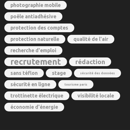
photographie mobile
poêle antiadhésive
protection des comptes
protection naturelle
qualité de l'air
recherche d'emploi
recrutement
rédaction
sans téflon
stage
sécurité des données
sécurité en ligne
tourisme paris
trottinette électrique
visibilité locale
économie d'énergie