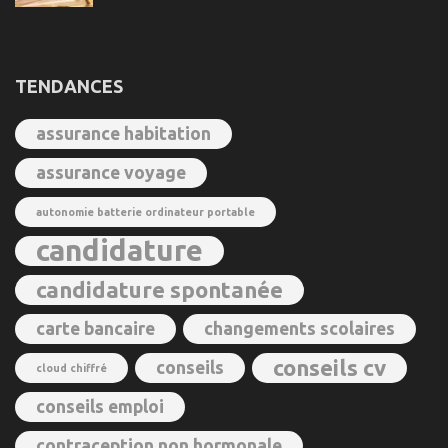
TENDANCES
assurance habitation
assurance voyage
autonomie batterie ordinateur portable
candidature
candidature spontanée
carte bancaire
changements scolaires
conseils cv
conseils
cloud chiffré
conseils emploi
contraception non hormonale