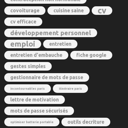
cv
covoiturage
cuisine saine
cv efficace
développement personnel
emploi
entretien
entretien d'embauche
fiche google
gestes simples
gestionnaire de mots de passe
incontournables paris
itinéraire paris
lettre de motivation
mots de passe sécurisés
outils decriture
optimiser batterie portable