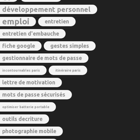
développement personnel
emploi
entretien
entretien d'embauche
fiche google
gestes simples
gestionnaire de mots de passe
incontournables paris
itinéraire paris
lettre de motivation
mots de passe sécurisés
optimiser batterie portable
outils decriture
photographie mobile