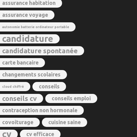
assurance habitation
assurance voyage
autonomie batterie ordinateur portable
candidature
candidature spontanée
carte bancaire
changements scolaires
conseils
cloud chiffré
conseils cv
conseils emploi
contraception non hormonale
covoiturage
cuisine saine
cv
cv efficace