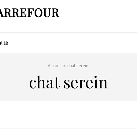
ARREFOUR
lité
Accueil
>
chat serein
chat serein