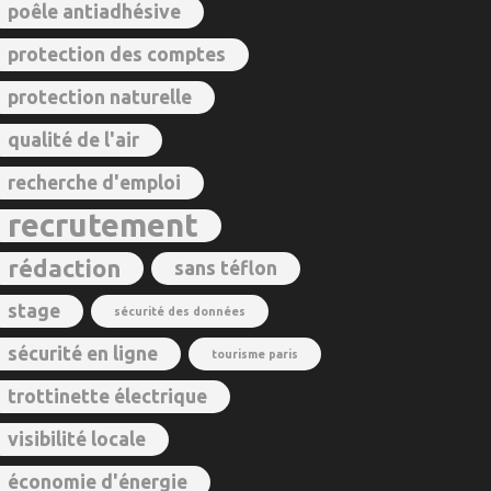
poêle antiadhésive
protection des comptes
protection naturelle
qualité de l'air
recherche d'emploi
recrutement
rédaction
sans téflon
stage
sécurité des données
sécurité en ligne
tourisme paris
trottinette électrique
visibilité locale
économie d'énergie