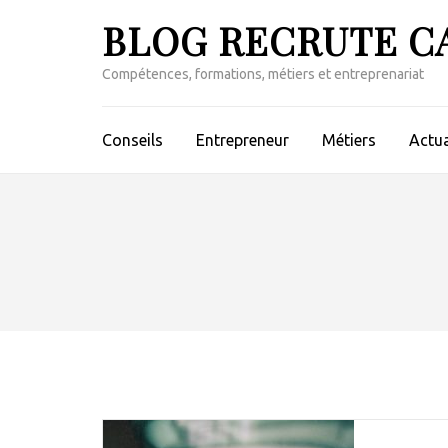
Aller
BLOG RECRUTE C
au
contenu
Compétences, formations, métiers et entreprenariat
(Pressez
Entrée)
Conseils
Entrepreneur
Métiers
Actua