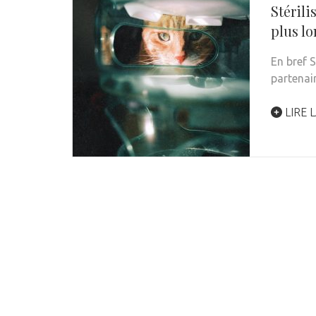
Stérili
plus lo
En bref S
partenai
LIRE L